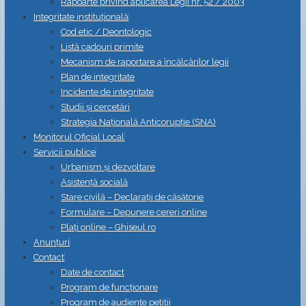
Rapoarte privind aplicarea Legii nr. 52 / 2003
Integritate instituțională
Cod etic / Deontologic
Listă cadouri primite
Mecanism de raportare a încălcărilor legii
Plan de integritate
Incidente de integritate
Studii și cercetări
Strategia Naţională Anticorupţie (SNA)
Monitorul Oficial Local
Servicii publice
Urbanism și dezvoltare
Asistență socială
Stare civilă – Declarații de căsătorie
Formulare – Depunere cereri online
Plați online – Ghiseul.ro
Anunțuri
Contact
Date de contact
Program de funcționare
Program de audiențe petiții