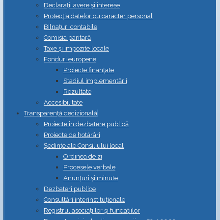
Declarații avere și interese
Protecția datelor cu caracter personal
Bilnațuri contabile
Comisia paritară
Taxe și impozite locale
Fonduri europene
Proiecte finanțate
Stadiul implementării
Rezultate
Accesibilitate
Transparență decizională
Proiecte în dezbatere publică
Proiecte de hotărâri
Ședințe ale Consiliului local
Ordinea de zi
Procesele verbale
Anunțuri și minute
Dezbateri publice
Consultări interinstituționale
Registrul asociațiilor și fundațiilor