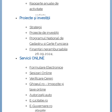
26.09.2024
Rapoarte anuale de
activitate
În
ședința
Proiecte și investiții
Consiliului
local
Strategii
Costești
Proiecte de investiții
din
Programul National de
data
Cadastru si Carte Funciara
de
Finanțări nerambursabile
26.09.2024,
Servicii ONLINE
vor
fi
Formulare Electronice
dezbătute
Sesizari Online
următoarele
Verificare Cereri
proiecte
Ghiseul.ro – Impozite şi
de
taxe online
hotărâri:
Autorizații auto
E-Licitatie.ro
Fișiere
E-Guvernare.ro
atașate: