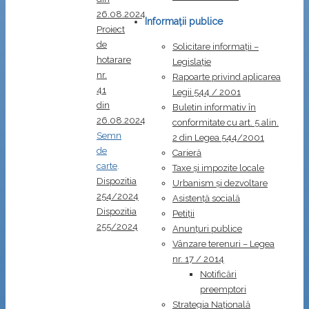
26.08.2024
Informații publice
Proiect
de
Solicitare informații –
hotarare
Legislație
nr.
Rapoarte privind aplicarea
41
Legii 544 / 2001
din
Buletin informativ în
26.08.2024
conformitate cu art. 5 alin.
Semn
2 din Legea 544/2001
de
Carieră
carte
.
Taxe și impozite locale
Dispozitia
Urbanism și dezvoltare
254/2024
Asistență socială
Dispozitia
Petiții
255/2024
Anunțuri publice
Vânzare terenuri – Legea
nr. 17 / 2014
Notificări
preemptori
Strategia Naţională