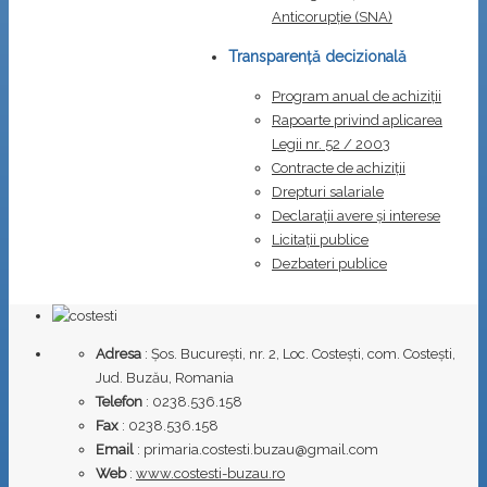
Anticorupţie (SNA)
Transparență decizională
Program anual de achiziții
Rapoarte privind aplicarea
Legii nr. 52 / 2003
Contracte de achiziții
Drepturi salariale
Declarații avere și interese
Licitații publice
Dezbateri publice
Adresa
: Șos. București, nr. 2, Loc. Costești, com. Costești,
Jud. Buzău, Romania
Telefon
: 0238.536.158
Fax
: 0238.536.158
Email
: primaria.costesti.buzau@gmail.com
Web
:
www.costesti-buzau.ro