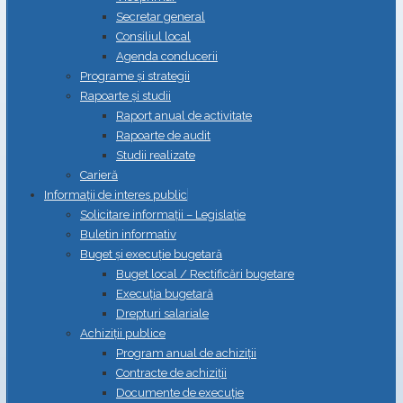
Secretar general
Consiliul local
Agenda conducerii
Programe și strategii
Rapoarte și studii
Raport anual de activitate
Rapoarte de audit
Studii realizate
Carieră
Informații de interes public
Solicitare informații – Legislație
Buletin informativ
Buget și execuție bugetară
Buget local / Rectificări bugetare
Execuția bugetară
Drepturi salariale
Achiziții publice
Program anual de achiziții
Contracte de achiziții
Documente de execuție