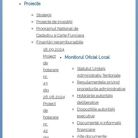
Proiecte
Proiect
Strategii
de
Proiecte de investiții
hotarare
Programul National de
nr.
Cadastru si Carte Funciara
44
Finanțări nerambursabile
din
18.09.2024
Proiect
Monitorul Oficial Local
de
Statutul Unitații
hotarare
Administrativ Teritoriale
nr.
Regulamentele privind
43
procedurile administrative
din
Hotărârile autorității
26.08.2024
deliberative
Proiect
Dispozițiile autorității
de
executive
hotarare
Documente și informații
nr.
financiare
42
Alte documente
din