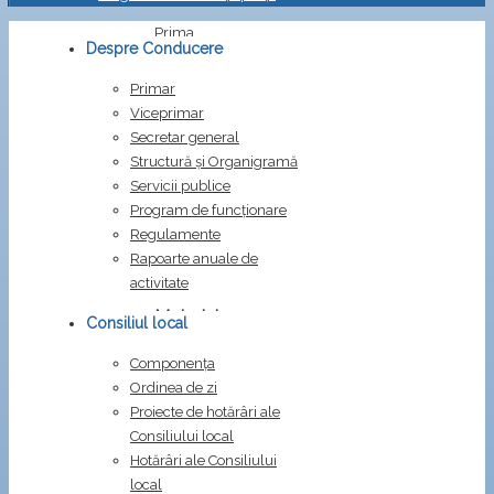
Prima
Despre Conducere
pagină
Proiecte
Primar
HCL
Viceprimar
Materiale
Secretar general
sedinta
Structură și Organigramă
convocata
Servicii publice
in
Program de funcționare
data
Regulamente
de
Rapoarte anuale de
26.09.2024
activitate
Materiale
Consiliul local
sedinta
Componența
convocata
Ordinea de zi
in
Proiecte de hotărâri ale
data
Consiliului local
Hotărâri ale Consiliului
de
local