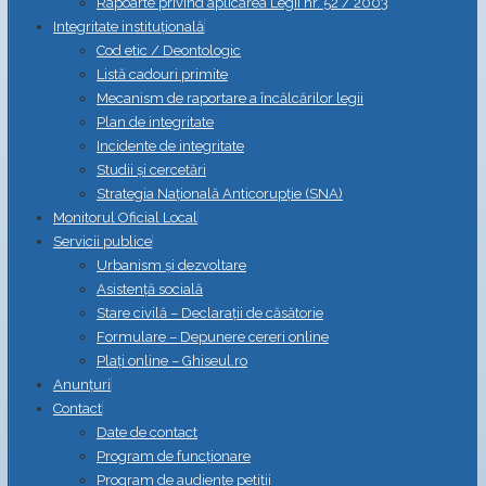
Rapoarte privind aplicarea Legii nr. 52 / 2003
Integritate instituțională
Cod etic / Deontologic
Listă cadouri primite
Mecanism de raportare a încălcărilor legii
Plan de integritate
Incidente de integritate
Studii și cercetări
Strategia Naţională Anticorupţie (SNA)
Monitorul Oficial Local
Servicii publice
Urbanism și dezvoltare
Asistență socială
Stare civilă – Declarații de căsătorie
Formulare – Depunere cereri online
Plați online – Ghiseul.ro
Anunțuri
Contact
Date de contact
Program de funcționare
Program de audiențe petiții