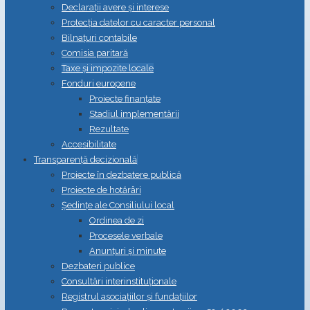
Declarații avere și interese
Protecția datelor cu caracter personal
Bilnațuri contabile
Comisia paritară
Taxe și impozite locale
Fonduri europene
Proiecte finanțate
Stadiul implementării
Rezultate
Accesibilitate
Transparență decizională
Proiecte în dezbatere publică
Proiecte de hotărâri
Ședințe ale Consiliului local
Ordinea de zi
Procesele verbale
Anunțuri și minute
Dezbateri publice
Consultări interinstituționale
Registrul asociațiilor și fundațiilor