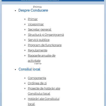
Prima
Despre Conducere
pagină
Informații
Primar
de
Viceprimar
interes
Secretar general
public
Structură și Organigramă
Taxe
Servicii publice
și
Program de funcționare
impozite
Regulamente
locale
Rapoarte anuale de
activitate
Taxe
și
Consiliul local
impozite
Componența
locale
Ordinea de zi
Proiecte de hotărâri ale
HCL
Consiliului local
nr.
Hotărâri ale Consiliului
72
local