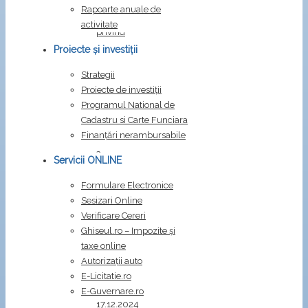
din
Rapoarte anuale de
29.12.2025
activitate
privind
stabilirea
Proiecte și investiții
impozitelor
Strategii
și
Proiecte de investiții
taxelor
Programul National de
locale,
Cadastru si Carte Funciara
precum
Finanțări nerambursabile
și
a
Servicii ONLINE
taxelor
speciale
Formulare Electronice
pentru
Sesizari Online
anul
Verificare Cereri
2026
Ghiseul.ro – Impozite şi
HCL
taxe online
nr.
Autorizații auto
63
E-Licitatie.ro
din
E-Guvernare.ro
17.12.2024