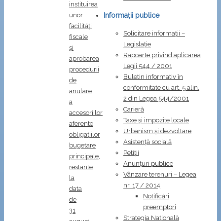
instituirea
unor
Informații publice
facilități
Solicitare informații –
fiscale
Legislație
și
Rapoarte privind aplicarea
aprobarea
Legii 544 / 2001
procedurii
Buletin informativ în
de
conformitate cu art. 5 alin.
anulare
2 din Legea 544/2001
a
Carieră
accesoriilor
Taxe și impozite locale
aferente
Urbanism și dezvoltare
obligațiilor
Asistență socială
bugetare
Petiții
principale,
Anunțuri publice
restante
Vânzare terenuri – Legea
la
nr. 17 / 2014
data
Notificări
de
preemptori
31
Strategia Naţională