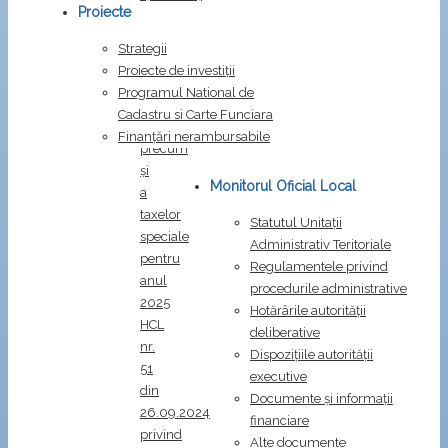
Proiecte
privind
stabilirea
Strategii
impozitelor
Proiecte de investiții
și
Programul National de
taxelor
Cadastru si Carte Funciara
locale,
Finanțări nerambursabile
precum
și
Monitorul Oficial Local
a
taxelor
Statutul Unitații
speciale
Administrativ Teritoriale
pentru
Regulamentele privind
anul
procedurile administrative
2025
Hotărârile autorității
HCL
deliberative
nr.
Dispozițiile autorității
51
executive
din
Documente și informații
26.09.2024
financiare
privind
Alte documente