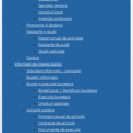
Secretar general
Consiliul local
Agenda conducerii
Programe și strategii
Rapoarte și studii
Raport anual de activitate
Rapoarte de audit
Studii realizate
Carieră
Informații de interes public
Solicitare informații – Legislație
Buletin informativ
Buget și execuție bugetară
Buget local / Rectificări bugetare
Execuția bugetară
Drepturi salariale
Achiziții publice
Program anual de achiziții
Contracte de achiziții
Documente de execuție