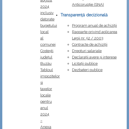
august
Anticorupţie (SNA)
2024
inclusiv,
Transparență decizională
datorate
bugetului
Program anual de achiziții
local
Rapoarte privind aplicarea
al
Legii nr. 52 / 2003
comunei
Contracte de achiziții
Costești,
Drepturi salariale
județul
Declarații avere și interese
Buzău
Licitații publice
Tabloul
Dezbateri publice
impozitelor
si
taxelor
locale
pentru
anul
2024
–
Anexa