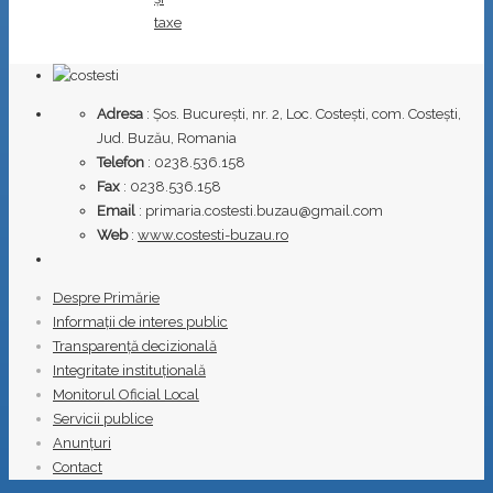
taxe
Adresa
: Șos. București, nr. 2, Loc. Costești, com. Costești,
Jud. Buzău, Romania
Telefon
: 0238.536.158
Fax
: 0238.536.158
Email
: primaria.costesti.buzau@gmail.com
Web
:
www.costesti-buzau.ro
Despre Primărie
Informații de interes public
Transparență decizională
Integritate instituțională
Monitorul Oficial Local
Servicii publice
Anunțuri
Contact