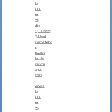
la
HCL
nr.
75
din
14.12.2023
Tabloul
impozitelor
si
taxelor
locale
pentru
anul
2023
–
Anexa
la
HCL
nr.
79