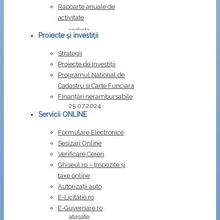
25.07.2024
Rapoarte anuale de
activitate
În
ședința
Proiecte și investiții
Consiliului
local
Strategii
Costești
Proiecte de investiții
din
Programul National de
data
Cadastru si Carte Funciara
de
Finanțări nerambursabile
25.07.2024,
Servicii ONLINE
vor
fi
Formulare Electronice
dezbătute
Sesizari Online
următoarele
Verificare Cereri
proiecte
Ghiseul.ro – Impozite şi
de
taxe online
hotărâri:
Autorizații auto
E-Licitatie.ro
Fișiere
E-Guvernare.ro
atașate: