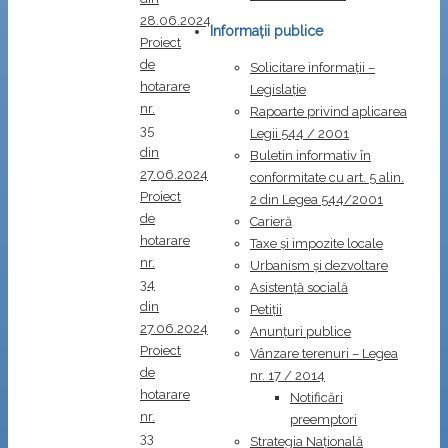
28.06.2024
Informații publice
Proiect
de
Solicitare informații –
hotarare
Legislație
nr.
Rapoarte privind aplicarea
35
Legii 544 / 2001
din
Buletin informativ în
27.06.2024
conformitate cu art. 5 alin.
Proiect
2 din Legea 544/2001
de
Carieră
hotarare
Taxe și impozite locale
nr.
Urbanism și dezvoltare
34
Asistență socială
din
Petiții
27.06.2024
Anunțuri publice
Proiect
Vânzare terenuri – Legea
de
nr. 17 / 2014
hotarare
Notificări
nr.
preemptori
33
Strategia Naţională