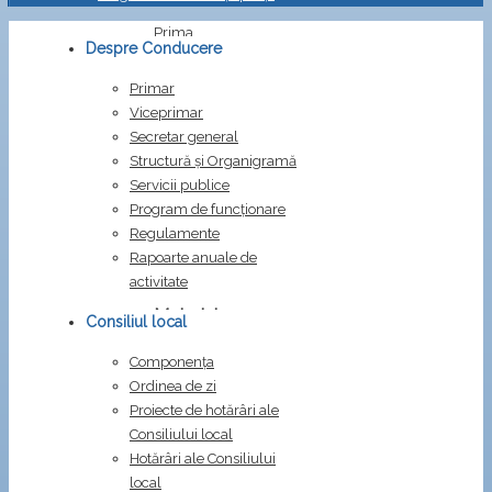
Prima
Despre Conducere
pagină
Proiecte
Primar
HCL
Viceprimar
Materiale
Secretar general
sedinta
Structură și Organigramă
convocata
Servicii publice
in
Program de funcționare
data
Regulamente
de
Rapoarte anuale de
25.07.2024
activitate
Materiale
Consiliul local
sedinta
Componența
convocata
Ordinea de zi
in
Proiecte de hotărâri ale
data
Consiliului local
Hotărâri ale Consiliului
de
local