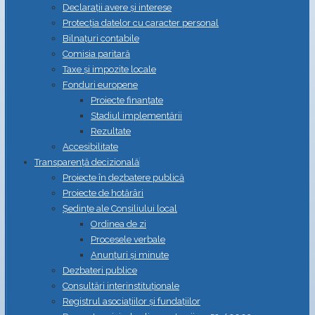
Declarații avere și interese
Protecția datelor cu caracter personal
Bilnațuri contabile
Comisia paritară
Taxe și impozite locale
Fonduri europene
Proiecte finanțate
Stadiul implementării
Rezultate
Accesibilitate
Transparență decizională
Proiecte în dezbatere publică
Proiecte de hotărâri
Ședințe ale Consiliului local
Ordinea de zi
Procesele verbale
Anunțuri și minute
Dezbateri publice
Consultări interinstituționale
Registrul asociațiilor și fundațiilor