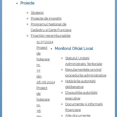
Proiecte
Proiect
Strategii
de
Proiecte de investiții
hotarare
Programul National de
nr.
Cadastru si Carte Funciara
38
Finanțări nerambursabile
din
11.07.2024
Proiect
Monitorul Oficial Local
de
Statutul Unitații
hotarare
Administrativ Teritoriale
nr.
Regulamentele privind
37
procedurile administrative
din
Hotărârile autorității
28.06.2024
deliberative
Proiect
Dispozițiile autorității
de
executive
hotarare
Documente și informații
nr.
financiare
36
Alte documente
din