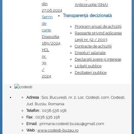
din
Anticorupţie (SNA)
27.06.2024
Transparență decizională
Semn
de
Program anual de achiziții
carte
.
Rapoarte privind aplicarea
Dispozitia
Legii nr. 52 / 2003
189/2024
Contracte de achiziții
HCL
Drepturi salariale
nr.
Declarații avere și interese
39
Licitații publice
/
Dezbateri publice
2024
Adresa
: Șos. București, nr. 2, Loc. Costești, com. Costești,
Jud. Buzău, Romania
Telefon
: 0238.536.158
Fax
: 0238.536.158
Email
: primaria.costesti.buzau@gmail.com
Web
:
www.costesti-buzau.ro