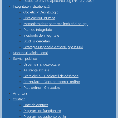
Rapoarte privind aplicarea Legii nr. 52 / 2003
Integritate instituțională
Cod etic / Deontologic
Listă cadouri primite
Mecanism de raportare a încălcărilor legii
Plan de integritate
Incidente de integritate
Studii și cercetări
Strategia Naţională Anticorupţie (SNA)
Monitorul Oficial Local
Servicii publice
Urbanism și dezvoltare
Asistență socială
Stare civilă – Declarații de căsătorie
Formulare – Depunere cereri online
Plați online – Ghiseul.ro
Anunțuri
Contact
Date de contact
Program de funcționare
Program de audiențe petiții