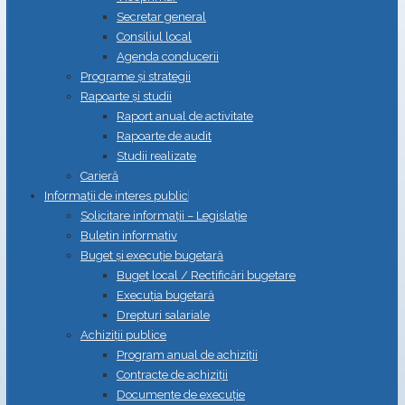
Secretar general
Consiliul local
Agenda conducerii
Programe și strategii
Rapoarte și studii
Raport anual de activitate
Rapoarte de audit
Studii realizate
Carieră
Informații de interes public
Solicitare informații – Legislație
Buletin informativ
Buget și execuție bugetară
Buget local / Rectificări bugetare
Execuția bugetară
Drepturi salariale
Achiziții publice
Program anual de achiziții
Contracte de achiziții
Documente de execuție