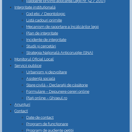
Rapoarte privind aplicarea Legii nr. 52 / 2003
Integritate instituțională
Cod etic / Deontologic
Listă cadouri primite
Mecanism de raportare a încălcărilor legii
Plan de integritate
Incidente de integritate
Studii și cercetări
Strategia Naţională Anticorupţie (SNA)
Monitorul Oficial Local
Servicii publice
Urbanism și dezvoltare
Asistență socială
Stare civilă – Declarații de căsătorie
Formulare – Depunere cereri online
Plați online – Ghiseul.ro
Anunțuri
Contact
Date de contact
Program de funcționare
Program de audiențe petiții