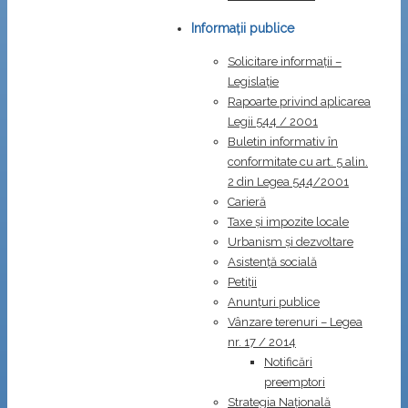
Informații publice
Solicitare informații –
Legislație
Rapoarte privind aplicarea
Legii 544 / 2001
Buletin informativ în
conformitate cu art. 5 alin.
2 din Legea 544/2001
Carieră
Taxe și impozite locale
Urbanism și dezvoltare
Asistență socială
Petiții
Anunțuri publice
Vânzare terenuri – Legea
nr. 17 / 2014
Notificări
preemptori
Strategia Naţională