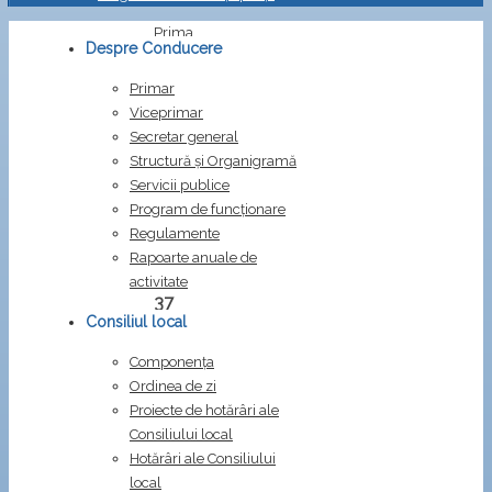
Prima
Despre Conducere
pagină
Hotărâri
Primar
HCL
Viceprimar
nr.
Secretar general
37
Structură și Organigramă
/
Servicii publice
2025
Program de funcționare
Regulamente
HCL
Rapoarte anuale de
nr.
activitate
37
Consiliul local
/
2025
Componența
Ordinea de zi
privind
Proiecte de hotărâri ale
modificarea
Consiliului local
unei
Hotărâri ale Consiliului
hotărâri
local