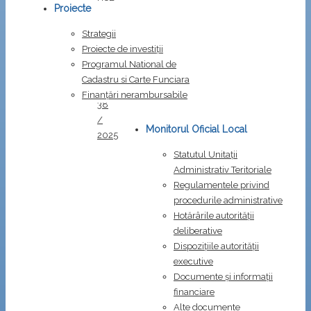
Proiecte
nr.
36
Strategii
/
Proiecte de investiții
2025
Programul National de
HCL
Cadastru si Carte Funciara
nr.
Finanțări nerambursabile
38
/
Monitorul Oficial Local
2025
Statutul Unitații
Administrativ Teritoriale
Regulamentele privind
procedurile administrative
Hotărârile autorității
deliberative
Dispozițiile autorității
executive
Documente și informații
financiare
Alte documente