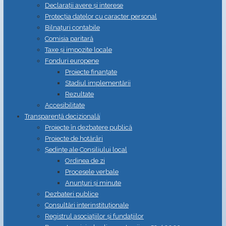
Declarații avere și interese
Protecția datelor cu caracter personal
Bilnațuri contabile
Comisia paritară
Taxe și impozite locale
Fonduri europene
Proiecte finanțate
Stadiul implementării
Rezultate
Accesibilitate
Transparență decizională
Proiecte în dezbatere publică
Proiecte de hotărâri
Ședințe ale Consiliului local
Ordinea de zi
Procesele verbale
Anunțuri și minute
Dezbateri publice
Consultări interinstituționale
Registrul asociațiilor și fundațiilor