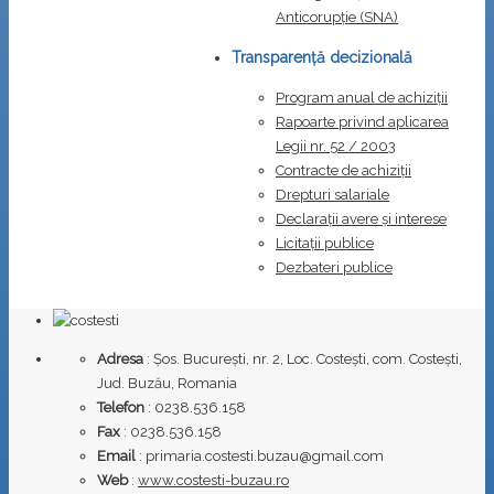
Anticorupţie (SNA)
Transparență decizională
Program anual de achiziții
Rapoarte privind aplicarea
Legii nr. 52 / 2003
Contracte de achiziții
Drepturi salariale
Declarații avere și interese
Licitații publice
Dezbateri publice
Adresa
: Șos. București, nr. 2, Loc. Costești, com. Costești,
Jud. Buzău, Romania
Telefon
: 0238.536.158
Fax
: 0238.536.158
Email
: primaria.costesti.buzau@gmail.com
Web
:
www.costesti-buzau.ro