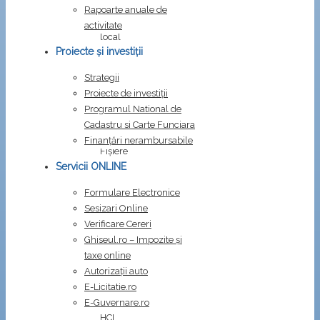
a
Rapoarte anuale de
consiliului
activitate
local
Proiecte și investiții
al
comunei
Strategii
COSTEŞTI,
Proiecte de investiții
judeţul
Programul National de
BUZĂU
Cadastru si Carte Funciara
Finanțări nerambursabile
Fișiere
Servicii ONLINE
atașate:
HCL
Formulare Electronice
nr.
Sesizari Online
37
Verificare Cereri
din
Ghiseul.ro – Impozite şi
26.06.2025
taxe online
Semn
Autorizații auto
de
E-Licitatie.ro
carte
.
E-Guvernare.ro
HCL