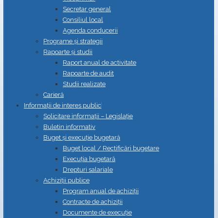
Secretar general
Consiliul local
Agenda conducerii
Programe și strategii
Rapoarte și studii
Raport anual de activitate
Rapoarte de audit
Studii realizate
Carieră
Informații de interes public
Solicitare informații – Legislație
Buletin informativ
Buget și execuție bugetară
Buget local / Rectificări bugetare
Execuția bugetară
Drepturi salariale
Achiziții publice
Program anual de achiziții
Contracte de achiziții
Documente de execuție