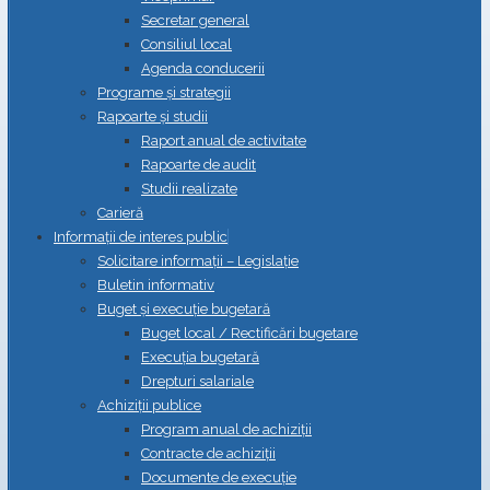
Secretar general
Consiliul local
Agenda conducerii
Programe și strategii
Rapoarte și studii
Raport anual de activitate
Rapoarte de audit
Studii realizate
Carieră
Informații de interes public
Solicitare informații – Legislație
Buletin informativ
Buget și execuție bugetară
Buget local / Rectificări bugetare
Execuția bugetară
Drepturi salariale
Achiziții publice
Program anual de achiziții
Contracte de achiziții
Documente de execuție