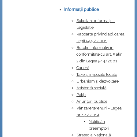
Informații publice
Solicitare informații –
Legislație
Rapoarte privind aplicarea
Legii 544 / 2001
Buletin informativ în
conformitate cu art. 5 alin.
2 din Legea 544/2001
Carieră
Taxe și impozite locale
Urbanism și dezvoltare
Asistență socială
Petiții
Anunțuri publice
Vânzare terenuri – Legea
nr. 17 / 2014
Notificări
preemptori
Strategia Naţională