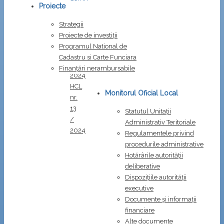
Proiecte
de
carte
.
Strategii
HCL
Proiecte de investiții
nr.
Programul National de
11
Cadastru si Carte Funciara
/
Finanțări nerambursabile
2024
HCL
Monitorul Oficial Local
nr.
13
Statutul Unitații
/
Administrativ Teritoriale
2024
Regulamentele privind
procedurile administrative
Hotărârile autorității
deliberative
Dispozițiile autorității
executive
Documente și informații
financiare
Alte documente