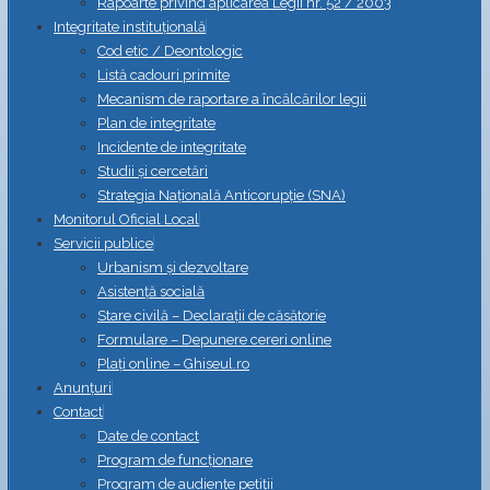
Rapoarte privind aplicarea Legii nr. 52 / 2003
Integritate instituțională
Cod etic / Deontologic
Listă cadouri primite
Mecanism de raportare a încălcărilor legii
Plan de integritate
Incidente de integritate
Studii și cercetări
Strategia Naţională Anticorupţie (SNA)
Monitorul Oficial Local
Servicii publice
Urbanism și dezvoltare
Asistență socială
Stare civilă – Declarații de căsătorie
Formulare – Depunere cereri online
Plați online – Ghiseul.ro
Anunțuri
Contact
Date de contact
Program de funcționare
Program de audiențe petiții