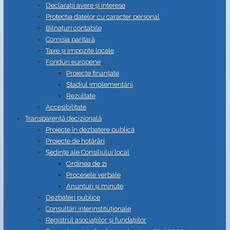
Declarații avere și interese
Protecția datelor cu caracter personal
Bilnațuri contabile
Comisia paritară
Taxe și impozite locale
Fonduri europene
Proiecte finanțate
Stadiul implementării
Rezultate
Accesibilitate
Transparență decizională
Proiecte în dezbatere publică
Proiecte de hotărâri
Ședințe ale Consiliului local
Ordinea de zi
Procesele verbale
Anunțuri și minute
Dezbateri publice
Consultări interinstituționale
Registrul asociațiilor și fundațiilor