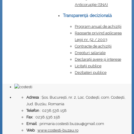
Anticorupţie (SNA)
Transparență decizională
Program anual de achiziții
Rapoarte privind aplicarea
Legii nr. 52 / 2003
Contracte de achiziții
Drepturi salariale
Declarații avere și interese
Licitații publice
Dezbateri publice
Adresa
: Șos. București, nr. 2, Loc. Costești, com. Costești,
Jud. Buzău, Romania
Telefon
: 0238.536.158
Fax
: 0238.536.158
Email
: primaria.costesti.buzau@gmail.com
Web
:
www.costesti-buzau.ro