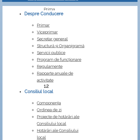
Prima
Despre Conducere
pagină
Hotărâri
Primar
HCL
Viceprimar
nr.
Secretar general
12
Structură și Organigramă
/
Servicii publice
2024
Program de funcționare
Regulamente
HCL
Rapoarte anuale de
nr.
activitate
12
Consiliul local
/
2024
Componența
Ordinea de zi
privind
Proiecte de hotărâri ale
aprobarea
Consiliului local
bugetului
Hotărâri ale Consiliului
de
local