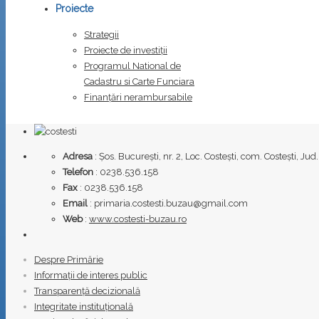
Proiecte
Strategii
Proiecte de investiții
Programul National de
Cadastru si Carte Funciara
Finanțări nerambursabile
Adresa
: Șos. București, nr. 2, Loc. Costești, com. Costești, J
Telefon
: 0238.536.158
Fax
: 0238.536.158
Email
: primaria.costesti.buzau@gmail.com
Web
:
www.costesti-buzau.ro
Despre Primărie
Informații de interes public
Transparență decizională
Integritate instituțională