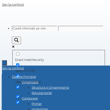
Sari la conținut
Exact matches only
Sari la conținut
Search in title
Despre Primărie
Search in content
Organizare
Structură și Organigramă
Regulamente
Conducere
Primar
Viceprimar