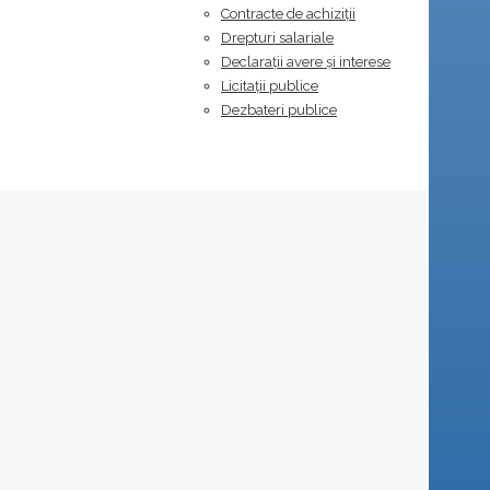
Contracte de achiziții
Drepturi salariale
Declarații avere și interese
Licitații publice
Dezbateri publice