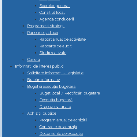
Secretar general
Consiliul local
Agenda conducerii
Programe și strategii
Rapoarte și studii
Raport anual de activitate
Rapoarte de audit
Studii realizate
Carieră
Informații de interes public
Solicitare informații – Legislație
Buletin informativ
Buget și execuție bugetară
Buget local / Rectificări bugetare
Execuția bugetară
Drepturi salariale
Achiziții publice
Program anual de achiziții
Contracte de achiziții
Documente de execuție