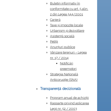
Buletin informativ în
conformitate cu art. 5 alin.
2 din Legea 544/2001
Carieră
Taxe și impozite locale
Urbanism și dezvoltare
Asistență socială
Petiții
Anunțuri publice
Vânzare terenuri – Legea
nr. 17 / 2014
Notificări
preemptori
Strategia Naţională
Anticorupţie (SNA)
Transparență decizională
Program anual de achiziții
Rapoarte privind aplicarea
Legii nr. 52 / 2003