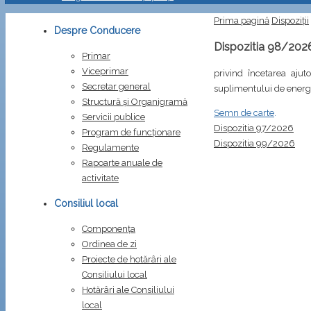
Prima pagină
Dispoziții
Despre Conducere
Dispozitia 98/202
Primar
Viceprimar
privind încetarea ajut
Secretar general
suplimentului de energ
Structură și Organigramă
Semn de carte
.
Servicii publice
Dispozitia 97/2026
Program de funcționare
Dispozitia 99/2026
Regulamente
Rapoarte anuale de
activitate
Consiliul local
Componența
Ordinea de zi
Proiecte de hotărâri ale
Consiliului local
Hotărâri ale Consiliului
local