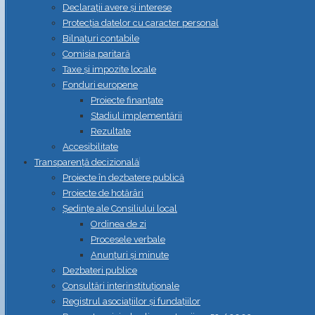
Declarații avere și interese
Protecția datelor cu caracter personal
Bilnațuri contabile
Comisia paritară
Taxe și impozite locale
Fonduri europene
Proiecte finanțate
Stadiul implementării
Rezultate
Accesibilitate
Transparență decizională
Proiecte în dezbatere publică
Proiecte de hotărâri
Ședințe ale Consiliului local
Ordinea de zi
Procesele verbale
Anunțuri și minute
Dezbateri publice
Consultări interinstituționale
Registrul asociațiilor și fundațiilor