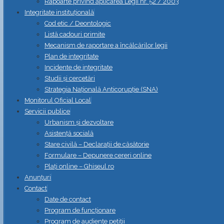
Rapoarte privind aplicarea Legii nr. 52 / 2003
Integritate instituțională
Cod etic / Deontologic
Listă cadouri primite
Mecanism de raportare a încălcărilor legii
Plan de integritate
Incidente de integritate
Studii și cercetări
Strategia Naţională Anticorupţie (SNA)
Monitorul Oficial Local
Servicii publice
Urbanism și dezvoltare
Asistență socială
Stare civilă – Declarații de căsătorie
Formulare – Depunere cereri online
Plați online – Ghiseul.ro
Anunțuri
Contact
Date de contact
Program de funcționare
Program de audiențe petiții