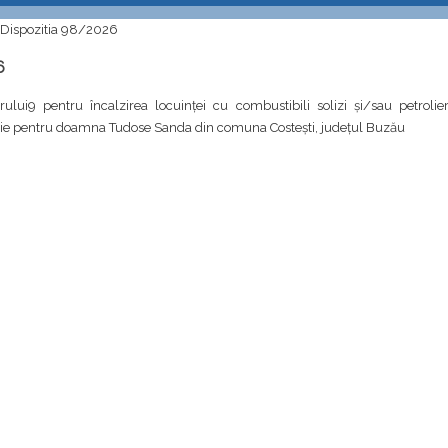
Dispozitia 98/2026
6
orului9 pentru încalzirea locuinței cu combustibili solizi și/sau petroli
ie pentru doamna Tudose Sanda din comuna Costești, județul Buzău