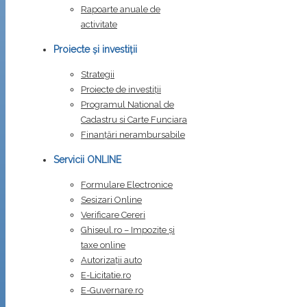
Rapoarte anuale de
activitate
Proiecte și investiții
Strategii
Proiecte de investiții
Programul National de
Cadastru si Carte Funciara
Finanțări nerambursabile
Servicii ONLINE
Formulare Electronice
Sesizari Online
Verificare Cereri
Ghiseul.ro – Impozite şi
taxe online
Autorizații auto
E-Licitatie.ro
E-Guvernare.ro