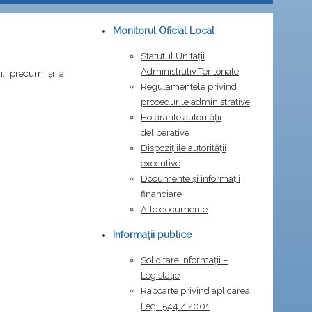
Monitorul Oficial Local
Statutul Unitații
Administrativ Teritoriale
eri, precum și a
Regulamentele privind
procedurile administrative
Hotărârile autorității
deliberative
Dispozițiile autorității
executive
Documente și informații
financiare
Alte documente
Informații publice
Solicitare informații –
Legislație
Rapoarte privind aplicarea
Legii 544 / 2001