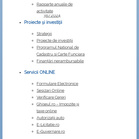
carte
.
Rapoarte anuale de
Dispozitia
activitate
38/2024
Dispozitia
Proiecte și investiții
40/2024
Strategii
Proiecte de investiții
Programul National de
Cadastru si Carte Funciara
Finanțări nerambursabile
Servicii ONLINE
Formulare Electronice
Sesizari Online
Verificare Cereri
Ghiseul.ro – Impozite şi
taxe online
Autorizații auto
E-Licitatie.ro
E-Guvernare.ro