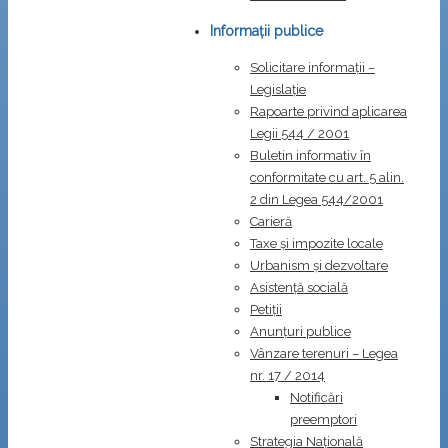
Informații publice
Solicitare informații –
Legislație
Rapoarte privind aplicarea
Legii 544 / 2001
Buletin informativ în
conformitate cu art. 5 alin.
2 din Legea 544/2001
Carieră
Taxe și impozite locale
Urbanism și dezvoltare
Asistență socială
Petiții
Anunțuri publice
Vânzare terenuri – Legea
nr. 17 / 2014
Notificări
preemptori
Strategia Naţională