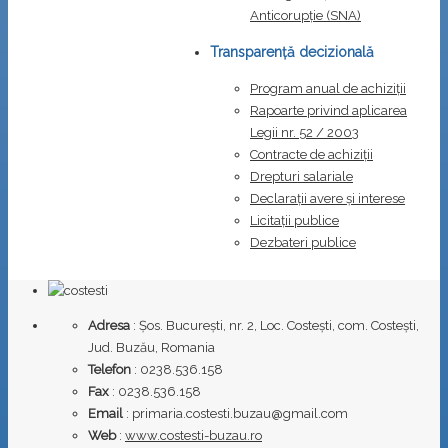
Anticorupţie (SNA)
Transparență decizională
Program anual de achiziții
Rapoarte privind aplicarea
Legii nr. 52 / 2003
Contracte de achiziții
Drepturi salariale
Declarații avere și interese
Licitații publice
Dezbateri publice
Adresa
: Șos. București, nr. 2, Loc. Costești, com. Costești,
Jud. Buzău, Romania
Telefon
: 0238.536.158
Fax
: 0238.536.158
Email
: primaria.costesti.buzau@gmail.com
Web
:
www.costesti-buzau.ro