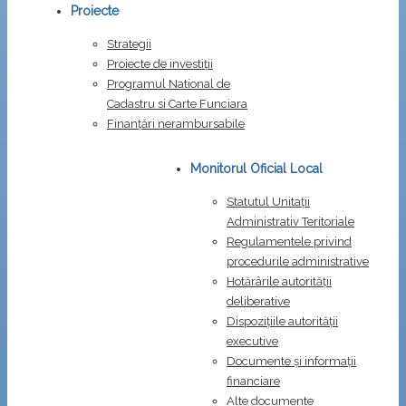
Proiecte
Strategii
Proiecte de investiții
Programul National de
Cadastru si Carte Funciara
Finanțări nerambursabile
Monitorul Oficial Local
Statutul Unitații
Administrativ Teritoriale
Regulamentele privind
procedurile administrative
Hotărârile autorității
deliberative
Dispozițiile autorității
executive
Documente și informații
financiare
Alte documente