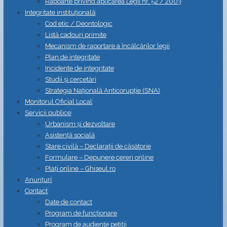
Rapoarte privind aplicarea Legii nr. 52 / 2003
Integritate instituțională
Cod etic / Deontologic
Listă cadouri primite
Mecanism de raportare a încălcărilor legii
Plan de integritate
Incidente de integritate
Studii și cercetări
Strategia Naţională Anticorupţie (SNA)
Monitorul Oficial Local
Servicii publice
Urbanism și dezvoltare
Asistență socială
Stare civilă – Declarații de căsătorie
Formulare – Depunere cereri online
Plați online – Ghiseul.ro
Anunțuri
Contact
Date de contact
Program de funcționare
Program de audiențe petiții