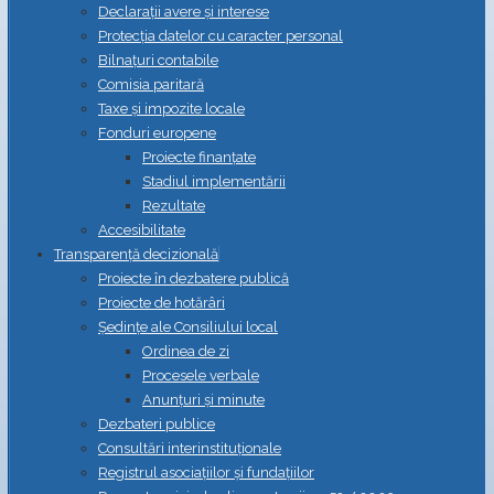
Declarații avere și interese
Protecția datelor cu caracter personal
Bilnațuri contabile
Comisia paritară
Taxe și impozite locale
Fonduri europene
Proiecte finanțate
Stadiul implementării
Rezultate
Accesibilitate
Transparență decizională
Proiecte în dezbatere publică
Proiecte de hotărâri
Ședințe ale Consiliului local
Ordinea de zi
Procesele verbale
Anunțuri și minute
Dezbateri publice
Consultări interinstituționale
Registrul asociațiilor și fundațiilor