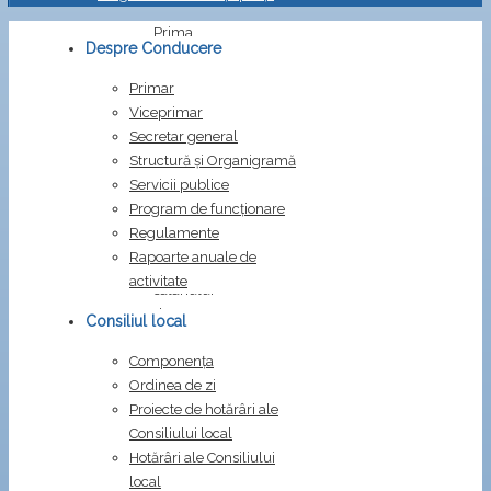
Prima
Despre Conducere
pagină
Dispoziții
Primar
Dispozitia
Viceprimar
39/2024
Secretar general
Structură și Organigramă
Dispozitia
Servicii publice
39/2024
Program de funcționare
Regulamente
privind
Rapoarte anuale de
stabilirea
activitate
salariului
de
Consiliul local
bază
Componența
pentru
Ordinea de zi
Iacob
Proiecte de hotărâri ale
Alin
Consiliului local
Semn
Hotărâri ale Consiliului
de
local