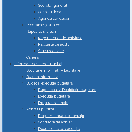
Secretar general
Consiliul local
Agenda conducerii
Programe și strategii
Rapoarte și studii
Raport anual de activitate
Rapoarte de audit
Studii realizate
Carieră
Informații de interes public
Solicitare informații – Legislație
Buletin informativ
Buget și execuție bugetară
Buget local / Rectificări bugetare
Execuția bugetară
Drepturi salariale
Achiziții publice
Program anual de achiziții
Contracte de achiziții
Documente de execuție