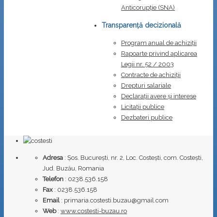
Anticorupţie (SNA)
Transparență decizională
Program anual de achiziții
Rapoarte privind aplicarea
Legii nr. 52 / 2003
Contracte de achiziții
Drepturi salariale
Declarații avere și interese
Licitații publice
Dezbateri publice
Adresa
: Șos. București, nr. 2, Loc. Costești, com. Costești,
Jud. Buzău, Romania
Telefon
: 0238.536.158
Fax
: 0238.536.158
Email
: primaria.costesti.buzau@gmail.com
Web
:
www.costesti-buzau.ro