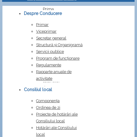
Prima
Despre Conducere
pagină
Dispoziții
Primar
Dispozitia
Viceprimar
34/2024
Secretar general
Structură și Organigramă
Dispozitia
Servicii publice
34/2024
Program de funcționare
Regulamente
privind
Rapoarte anuale de
stabilirea
activitate
salariului
de
Consiliul local
bază
Componența
pentru
Ordinea de zi
Gheorghi
Proiecte de hotărâri ale
Cristian
Consiliului local
Semn
Hotărâri ale Consiliului
de
local