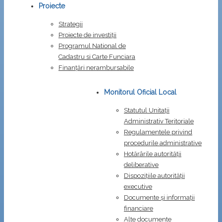
Proiecte
Strategii
Proiecte de investiții
Programul National de
Cadastru si Carte Funciara
Finanțări nerambursabile
Monitorul Oficial Local
Statutul Unitații
Administrativ Teritoriale
Regulamentele privind
procedurile administrative
Hotărârile autorității
deliberative
Dispozițiile autorității
executive
Documente și informații
financiare
Alte documente