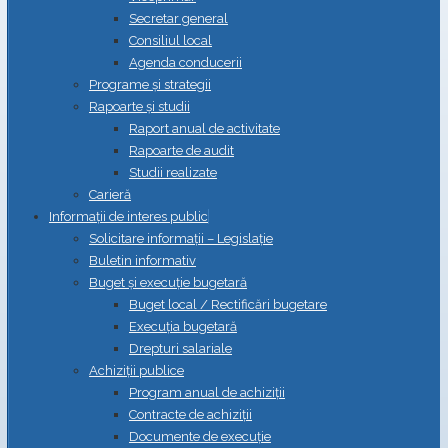
Secretar general
Consiliul local
Agenda conducerii
Programe și strategii
Rapoarte și studii
Raport anual de activitate
Rapoarte de audit
Studii realizate
Carieră
Informații de interes public
Solicitare informații – Legislație
Buletin informativ
Buget și execuție bugetară
Buget local / Rectificări bugetare
Execuția bugetară
Drepturi salariale
Achiziții publice
Program anual de achiziții
Contracte de achiziții
Documente de execuție