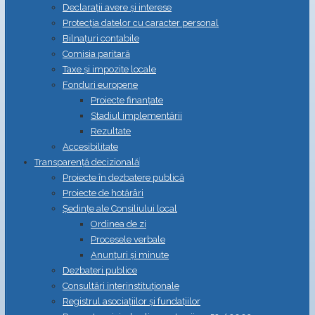
Declarații avere și interese
Protecția datelor cu caracter personal
Bilnațuri contabile
Comisia paritară
Taxe și impozite locale
Fonduri europene
Proiecte finanțate
Stadiul implementării
Rezultate
Accesibilitate
Transparență decizională
Proiecte în dezbatere publică
Proiecte de hotărâri
Ședințe ale Consiliului local
Ordinea de zi
Procesele verbale
Anunțuri și minute
Dezbateri publice
Consultări interinstituționale
Registrul asociațiilor și fundațiilor