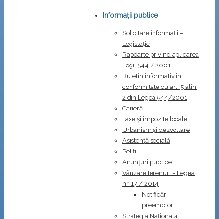
Informații publice
Solicitare informații –
Legislație
Rapoarte privind aplicarea
Legii 544 / 2001
Buletin informativ în
conformitate cu art. 5 alin.
2 din Legea 544/2001
Carieră
Taxe și impozite locale
Urbanism și dezvoltare
Asistență socială
Petiții
Anunțuri publice
Vânzare terenuri – Legea
nr. 17 / 2014
Notificări
preemptori
Strategia Naţională