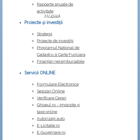
carte
.
Rapoarte anuale de
Dispozitia
activitate
33/2024
Dispozitia
Proiecte și investiții
35/2024
Strategii
Proiecte de investiții
Programul National de
Cadastru si Carte Funciara
Finanțări nerambursabile
Servicii ONLINE
Formulare Electronice
Sesizari Online
Verificare Cereri
Ghiseul.ro – Impozite şi
taxe online
Autorizații auto
E-Licitatie.ro
E-Guvernare.ro