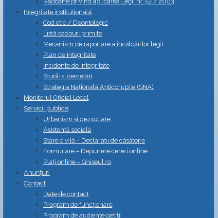
Rapoarte privind aplicarea Legii nr. 52 / 2003
Integritate instituțională
Cod etic / Deontologic
Listă cadouri primite
Mecanism de raportare a încălcărilor legii
Plan de integritate
Incidente de integritate
Studii și cercetări
Strategia Naţională Anticorupţie (SNA)
Monitorul Oficial Local
Servicii publice
Urbanism și dezvoltare
Asistență socială
Stare civilă – Declarații de căsătorie
Formulare – Depunere cereri online
Plați online – Ghiseul.ro
Anunțuri
Contact
Date de contact
Program de funcționare
Program de audiențe petiții