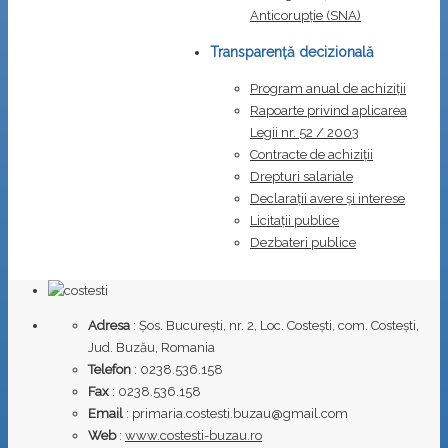
Anticorupţie (SNA)
Transparență decizională
Program anual de achiziții
Rapoarte privind aplicarea
Legii nr. 52 / 2003
Contracte de achiziții
Drepturi salariale
Declarații avere și interese
Licitații publice
Dezbateri publice
Adresa
: Șos. București, nr. 2, Loc. Costești, com. Costești,
Jud. Buzău, Romania
Telefon
: 0238.536.158
Fax
: 0238.536.158
Email
: primaria.costesti.buzau@gmail.com
Web
:
www.costesti-buzau.ro