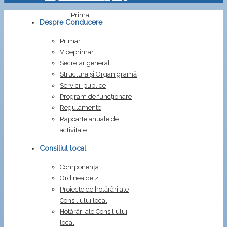
Prima
Despre Conducere
pagină
Convocari
Primar
Dispozitia
Viceprimar
270/2022
Secretar general
Structură și Organigramă
Dispozitia
Servicii publice
270/2022
Program de funcționare
Regulamente
privind
Rapoarte anuale de
convocarea
activitate
Consiliului
Local
Consiliul local
în
Componența
ședință
Ordinea de zi
ordinară
Proiecte de hotărâri ale
în
Consiliului local
data
Hotărâri ale Consiliului
de
local
17.11.2022