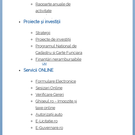
Rapoarte anuale de
activitate
Fișiere
atașate:
Proiecte și investiții
Dispozitia
Strategii
270
Proiecte de investiții
–
Programul National de
2022
Cadastru si Carte Funciara
Semn
Finanțări nerambursabile
de
carte
.
Servicii ONLINE
Dispozitia
Formulare Electronice
269/2022
Sesizari Online
Dispozitia
Verificare Cereri
271/2022
Ghiseul.ro – Impozite şi
taxe online
Autorizații auto
E-Licitatie.ro
E-Guvernare.ro