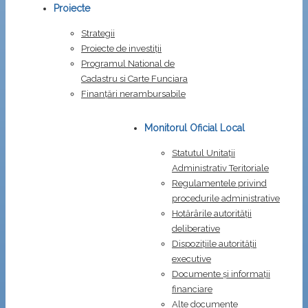
Proiecte
Strategii
Proiecte de investiții
Programul National de
Cadastru si Carte Funciara
Finanțări nerambursabile
Monitorul Oficial Local
Statutul Unitații
Administrativ Teritoriale
Regulamentele privind
procedurile administrative
Hotărârile autorității
deliberative
Dispozițiile autorității
executive
Documente și informații
financiare
Alte documente