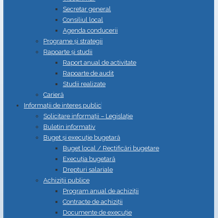
Secretar general
Consiliul local
Agenda conducerii
Programe și strategii
Rapoarte și studii
Raport anual de activitate
Rapoarte de audit
Studii realizate
Carieră
Informații de interes public
Solicitare informații – Legislație
Buletin informativ
Buget și execuție bugetară
Buget local / Rectificări bugetare
Execuția bugetară
Drepturi salariale
Achiziții publice
Program anual de achiziții
Contracte de achiziții
Documente de execuție