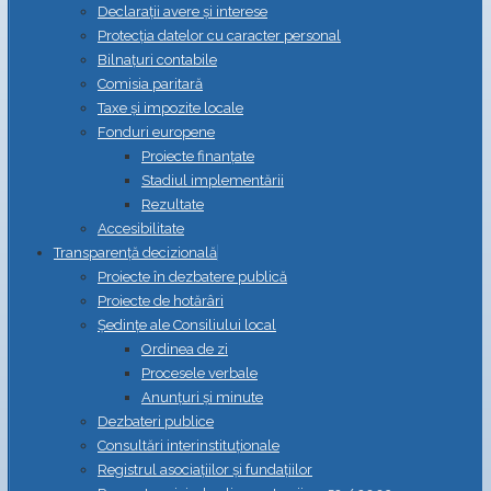
Declarații avere și interese
Protecția datelor cu caracter personal
Bilnațuri contabile
Comisia paritară
Taxe și impozite locale
Fonduri europene
Proiecte finanțate
Stadiul implementării
Rezultate
Accesibilitate
Transparență decizională
Proiecte în dezbatere publică
Proiecte de hotărâri
Ședințe ale Consiliului local
Ordinea de zi
Procesele verbale
Anunțuri și minute
Dezbateri publice
Consultări interinstituționale
Registrul asociațiilor și fundațiilor