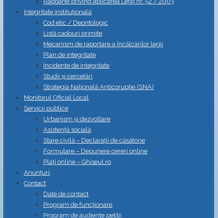
Rapoarte privind aplicarea Legii nr. 52 / 2003
Integritate instituțională
Cod etic / Deontologic
Listă cadouri primite
Mecanism de raportare a încălcărilor legii
Plan de integritate
Incidente de integritate
Studii și cercetări
Strategia Naţională Anticorupţie (SNA)
Monitorul Oficial Local
Servicii publice
Urbanism și dezvoltare
Asistență socială
Stare civilă – Declarații de căsătorie
Formulare – Depunere cereri online
Plați online – Ghiseul.ro
Anunțuri
Contact
Date de contact
Program de funcționare
Program de audiențe petiții