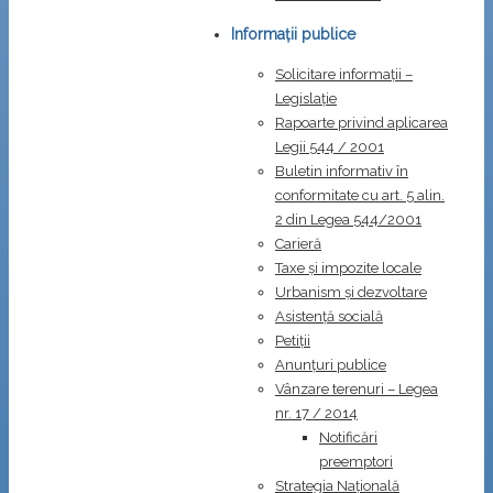
Informații publice
Solicitare informații –
Legislație
Rapoarte privind aplicarea
Legii 544 / 2001
Buletin informativ în
conformitate cu art. 5 alin.
2 din Legea 544/2001
Carieră
Taxe și impozite locale
Urbanism și dezvoltare
Asistență socială
Petiții
Anunțuri publice
Vânzare terenuri – Legea
nr. 17 / 2014
Notificări
preemptori
Strategia Naţională