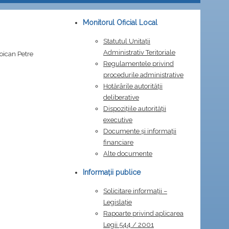
Monitorul Oficial Local
Statutul Unitații
Administrativ Teritoriale
Zoican Petre
Regulamentele privind
procedurile administrative
Hotărârile autorității
deliberative
Dispozițiile autorității
executive
Documente și informații
financiare
Alte documente
Informații publice
Solicitare informații –
Legislație
Rapoarte privind aplicarea
Legii 544 / 2001