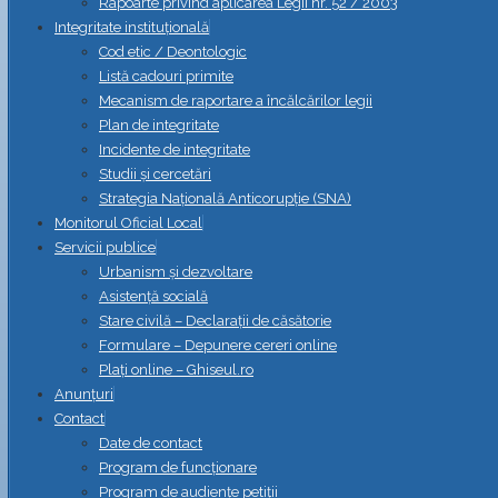
Rapoarte privind aplicarea Legii nr. 52 / 2003
Integritate instituțională
Cod etic / Deontologic
Listă cadouri primite
Mecanism de raportare a încălcărilor legii
Plan de integritate
Incidente de integritate
Studii și cercetări
Strategia Naţională Anticorupţie (SNA)
Monitorul Oficial Local
Servicii publice
Urbanism și dezvoltare
Asistență socială
Stare civilă – Declarații de căsătorie
Formulare – Depunere cereri online
Plați online – Ghiseul.ro
Anunțuri
Contact
Date de contact
Program de funcționare
Program de audiențe petiții