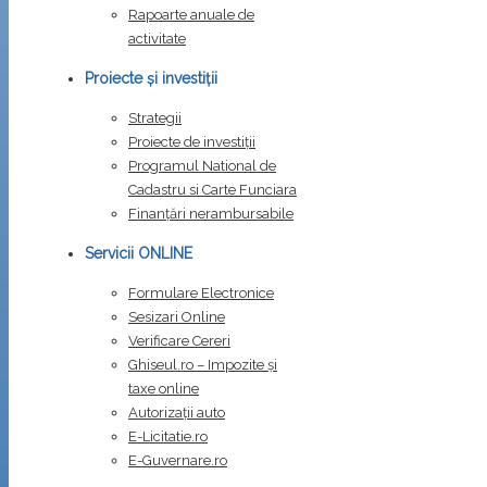
Rapoarte anuale de
activitate
Proiecte și investiții
Strategii
Proiecte de investiții
Programul National de
Cadastru si Carte Funciara
Finanțări nerambursabile
Servicii ONLINE
Formulare Electronice
Sesizari Online
Verificare Cereri
Ghiseul.ro – Impozite şi
taxe online
Autorizații auto
E-Licitatie.ro
E-Guvernare.ro