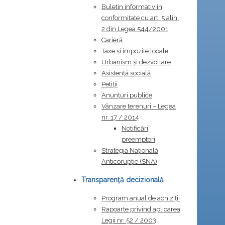
Buletin informativ în
conformitate cu art. 5 alin.
2 din Legea 544/2001
Carieră
Taxe și impozite locale
Urbanism și dezvoltare
Asistență socială
Petiții
Anunțuri publice
Vânzare terenuri – Legea
nr. 17 / 2014
Notificări
preemptori
Strategia Naţională
Anticorupţie (SNA)
Transparență decizională
Program anual de achiziții
Rapoarte privind aplicarea
Legii nr. 52 / 2003