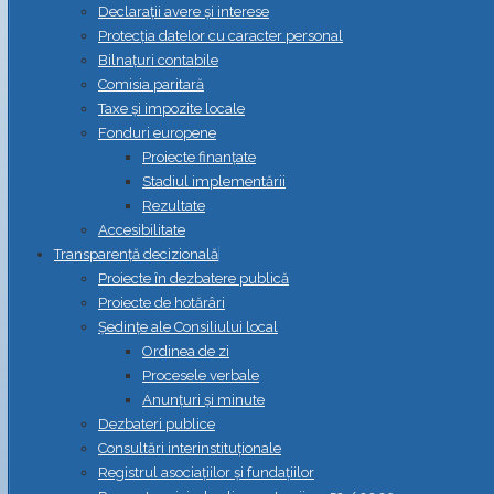
Declarații avere și interese
Protecția datelor cu caracter personal
Bilnațuri contabile
Comisia paritară
Taxe și impozite locale
Fonduri europene
Proiecte finanțate
Stadiul implementării
Rezultate
Accesibilitate
Transparență decizională
Proiecte în dezbatere publică
Proiecte de hotărâri
Ședințe ale Consiliului local
Ordinea de zi
Procesele verbale
Anunțuri și minute
Dezbateri publice
Consultări interinstituționale
Registrul asociațiilor și fundațiilor