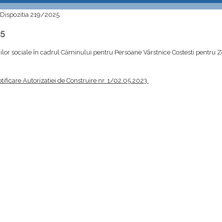
Dispozitia 219/2025
25
iilor sociale în cadrul Căminului pentru Persoane Vârstnice Costesti pentru 
otificare Autorizatiei de Construire nr. 1/02.05.2023