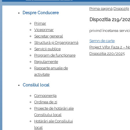
Prima pagină
Dispoziții
Despre Conducere
Dispozitia 219/20
Primar
Viceprimar
privind încetarea servic
Secretar general
Semn de carte
.
Structură și Organigramă
Project Vifor Faza 2 – N
Servicii publice
Dispozitia 220/2025
Program de funcționare
Regulamente
Rapoarte anuale de
activitate
Consiliul local
Componența
Ordinea de zi
Proiecte de hotărâri ale
Consiliului local
Hotărâri ale Consiliului
local