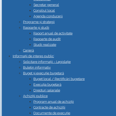
Secretar general
Consiliul local
Agenda conducerii
Programe și strategii
Rapoarte și studii
Raport anual de activitate
Rapoarte de audit
Studii realizate
Carieră
Informații de interes public
Solicitare informații – Legislație
Buletin informativ
Buget și execuție bugetară
Buget local / Rectificări bugetare
Execuția bugetară
Drepturi salariale
Achiziții publice
Program anual de achiziții
Contracte de achiziții
Documente de execuție