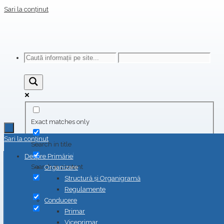
Sari la conținut
Exact matches only
Sari la conținut
Search in title
Despre Primărie
Search in content
Organizare
Structură și Organigramă
Regulamente
Conducere
Primar
Viceprimar