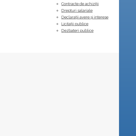
Contracte de achiziții
Drepturi salariale
Declarații avere și interese
Licitații publice
Dezbateri publice