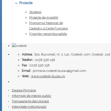
Proiecte
Strategii
Proiecte de investiții
Programul National de
Cadastru si Carte Funciara
Finanțări nerambursabile
Adresa
: Șos. București, nr. 2, Loc. Costești, com. Costești, J
Telefon
: 0238.536.158
Fax
: 0238.536.158
Email
: primaria.costesti.buzau@gmail.com
Web
:
www.costesti-buzau.ro
Despre Primărie
Informații de interes public
Transparență decizională
Integritate instituțională