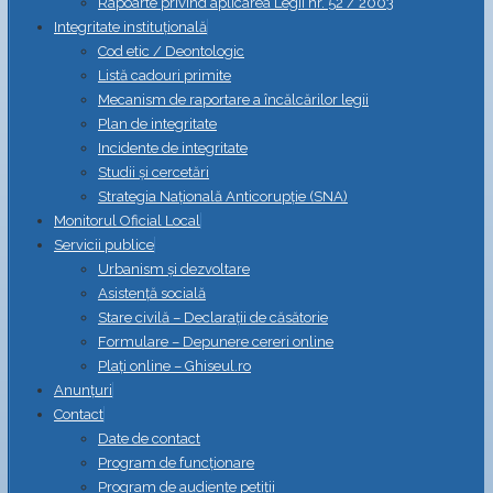
Rapoarte privind aplicarea Legii nr. 52 / 2003
Integritate instituțională
Cod etic / Deontologic
Listă cadouri primite
Mecanism de raportare a încălcărilor legii
Plan de integritate
Incidente de integritate
Studii și cercetări
Strategia Naţională Anticorupţie (SNA)
Monitorul Oficial Local
Servicii publice
Urbanism și dezvoltare
Asistență socială
Stare civilă – Declarații de căsătorie
Formulare – Depunere cereri online
Plați online – Ghiseul.ro
Anunțuri
Contact
Date de contact
Program de funcționare
Program de audiențe petiții