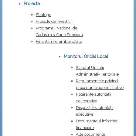
Proiecte
Strategii
Proiecte de investiții
Programul National de
Cadastru si Carte Funciara
Finanțări nerambursabile
Monitorul Oficial Local
Statutul Unitații
Administrativ Teritoriale
Regulamentele privind
procedurile administrative
Hotărârile autorității
deliberative
Dispozițiile autorității
executive
Documente și informații
financiare
Alte documente