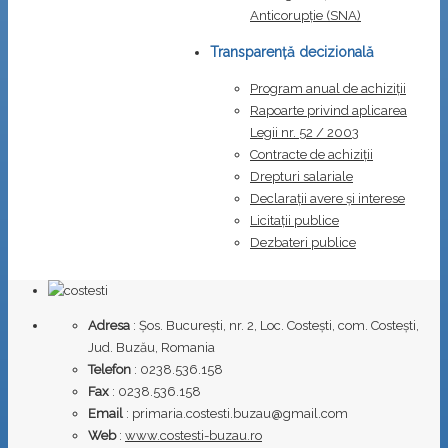
Anticorupţie (SNA)
Transparență decizională
Program anual de achiziții
Rapoarte privind aplicarea
Legii nr. 52 / 2003
Contracte de achiziții
Drepturi salariale
Declarații avere și interese
Licitații publice
Dezbateri publice
Adresa
: Șos. București, nr. 2, Loc. Costești, com. Costești,
Jud. Buzău, Romania
Telefon
: 0238.536.158
Fax
: 0238.536.158
Email
: primaria.costesti.buzau@gmail.com
Web
:
www.costesti-buzau.ro