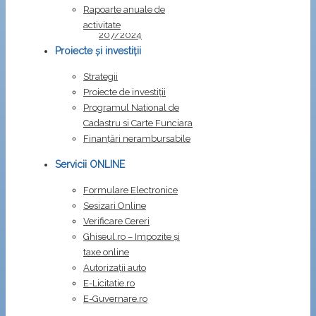
carte
.
Rapoarte anuale de
Dispozitia
activitate
207/2024
Dispozitia
Proiecte și investiții
209/2024
Strategii
Proiecte de investiții
Programul National de
Cadastru si Carte Funciara
Finanțări nerambursabile
Servicii ONLINE
Formulare Electronice
Sesizari Online
Verificare Cereri
Ghiseul.ro – Impozite şi
taxe online
Autorizații auto
E-Licitatie.ro
E-Guvernare.ro