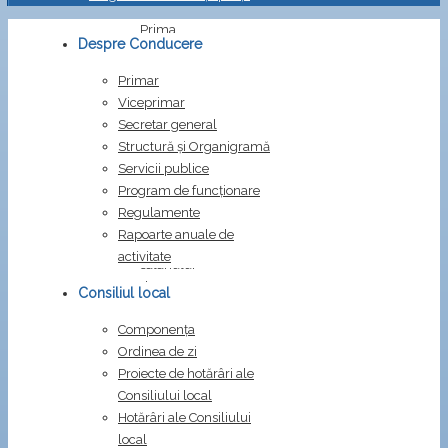
Prima
Despre Conducere
pagină
Dispoziții
Primar
Dispozitia
Viceprimar
208/2024
Secretar general
Structură și Organigramă
Dispozitia
Servicii publice
208/2024
Program de funcționare
Regulamente
privind
Rapoarte anuale de
stabilirea
activitate
salariului
de
Consiliul local
bază
Componența
pentru
Ordinea de zi
Dragomir
Proiecte de hotărâri ale
Iarca
Consiliului local
Semn
Hotărâri ale Consiliului
de
local