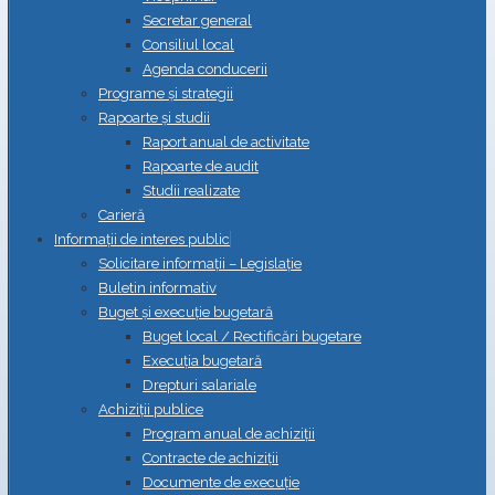
Secretar general
Consiliul local
Agenda conducerii
Programe și strategii
Rapoarte și studii
Raport anual de activitate
Rapoarte de audit
Studii realizate
Carieră
Informații de interes public
Solicitare informații – Legislație
Buletin informativ
Buget și execuție bugetară
Buget local / Rectificări bugetare
Execuția bugetară
Drepturi salariale
Achiziții publice
Program anual de achiziții
Contracte de achiziții
Documente de execuție