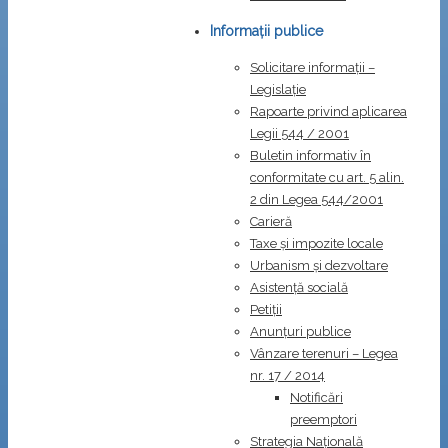
Informații publice
Solicitare informații –
Legislație
Rapoarte privind aplicarea
Legii 544 / 2001
Buletin informativ în
conformitate cu art. 5 alin.
2 din Legea 544/2001
Carieră
Taxe și impozite locale
Urbanism și dezvoltare
Asistență socială
Petiții
Anunțuri publice
Vânzare terenuri – Legea
nr. 17 / 2014
Notificări
preemptori
Strategia Naţională