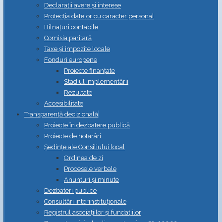
Declarații avere și interese
Protecția datelor cu caracter personal
Bilnațuri contabile
Comisia paritară
Taxe și impozite locale
Fonduri europene
Proiecte finanțate
Stadiul implementării
Rezultate
Accesibilitate
Transparență decizională
Proiecte în dezbatere publică
Proiecte de hotărâri
Ședințe ale Consiliului local
Ordinea de zi
Procesele verbale
Anunțuri și minute
Dezbateri publice
Consultări interinstituționale
Registrul asociațiilor și fundațiilor