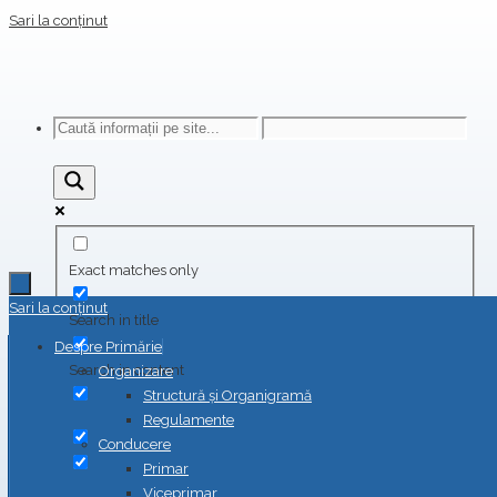
Sari la conținut
Exact matches only
Sari la conținut
Search in title
Despre Primărie
Search in content
Organizare
Structură și Organigramă
Regulamente
Conducere
Primar
Viceprimar