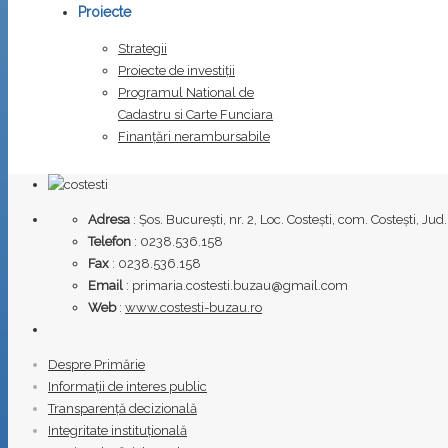
Proiecte
Strategii
Proiecte de investiții
Programul National de
Cadastru si Carte Funciara
Finanțări nerambursabile
Adresa
: Șos. București, nr. 2, Loc. Costești, com. Costești, J
Telefon
: 0238.536.158
Fax
: 0238.536.158
Email
: primaria.costesti.buzau@gmail.com
Web
:
www.costesti-buzau.ro
Despre Primărie
Informații de interes public
Transparență decizională
Integritate instituțională