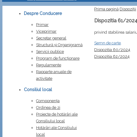
Prima pagină
Dispoziții
Despre Conducere
Dispozitia 61/202
Primar
Viceprimar
privind stabilirea salar
Secretar general
Semn de carte
.
Structură și Organigramă
Dispozitia 60/2024
Servicii publice
Dispozitia 62/2024
Program de funcționare
Regulamente
Rapoarte anuale de
activitate
Consiliul local
Componența
Ordinea de zi
Proiecte de hotărâri ale
Consiliului local
Hotărâri ale Consiliului
local