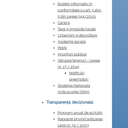
Buletin informativ în
conformitate cu art. 5 alin.
2 din Legea 544/2001
Carieră
Taxe și impozite locale
Urbanism și dezvoltare
Asistență socială
Petiții
Anunțuri publice
Vânzare terenuri – Legea
nr. 17 / 2014
Notificări
preemptori
Strategia Naţională
Anticorupţie (SNA)
Transparență decizională
Program anual de achiziții
Rapoarte privind aplicarea
Legii nr. 52 / 2003