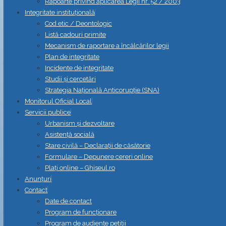
Rapoarte privind aplicarea Legii nr. 52 / 2003
Integritate instituțională
Cod etic / Deontologic
Listă cadouri primite
Mecanism de raportare a încălcărilor legii
Plan de integritate
Incidente de integritate
Studii și cercetări
Strategia Naţională Anticorupţie (SNA)
Monitorul Oficial Local
Servicii publice
Urbanism și dezvoltare
Asistență socială
Stare civilă – Declarații de căsătorie
Formulare – Depunere cereri online
Plați online – Ghiseul.ro
Anunțuri
Contact
Date de contact
Program de funcționare
Program de audiențe petiții