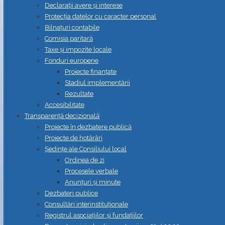
Declarații avere și interese
Protecția datelor cu caracter personal
Bilnațuri contabile
Comisia paritară
Taxe și impozite locale
Fonduri europene
Proiecte finanțate
Stadiul implementării
Rezultate
Accesibilitate
Transparență decizională
Proiecte în dezbatere publică
Proiecte de hotărâri
Ședințe ale Consiliului local
Ordinea de zi
Procesele verbale
Anunțuri și minute
Dezbateri publice
Consultări interinstituționale
Registrul asociațiilor și fundațiilor