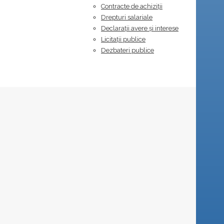
Contracte de achiziții
Drepturi salariale
Declarații avere și interese
Licitații publice
Dezbateri publice