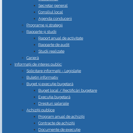
Secretar general
Consiliul local
Agenda conducerii
Programe și strategii
Rapoarte și studii
Raport anual de activitate
Rapoarte de audit
Studii realizate
Carieră
Informații de interes public
Solicitare informații – Legislație
Buletin informativ
Buget și execuție bugetară
Buget local / Rectificări bugetare
Execuția bugetară
Drepturi salariale
Achiziții publice
Program anual de achiziții
Contracte de achiziții
Documente de execuție