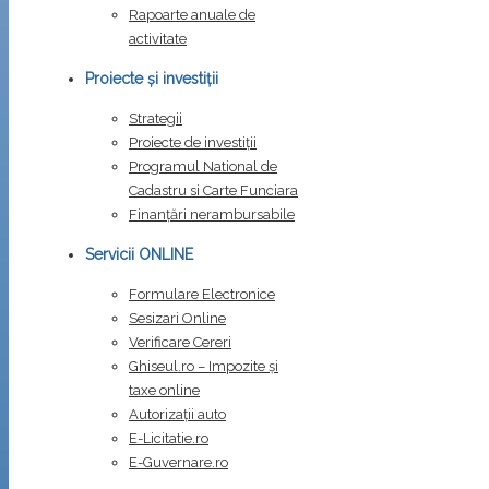
Rapoarte anuale de
activitate
Proiecte și investiții
Strategii
Proiecte de investiții
Programul National de
Cadastru si Carte Funciara
Finanțări nerambursabile
Servicii ONLINE
Formulare Electronice
Sesizari Online
Verificare Cereri
Ghiseul.ro – Impozite şi
taxe online
Autorizații auto
E-Licitatie.ro
E-Guvernare.ro