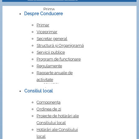
Prima
Despre Conducere
pagină
Dispoziții
Primar
Dispozitia
Viceprimar
195/2025
Secretar general
Structură și Organigramă
Dispozitia
Servicii publice
195/2025
Program de funcționare
Regulamente
privind
Rapoarte anuale de
constituirea
activitate
comisiei
de
Consiliul local
concurs
Componența
pentru
Ordinea de zi
ocuparea
Proiecte de hotărâri ale
pe
Consiliului local
perioada
Hotărâri ale Consiliului
determinta
local
a